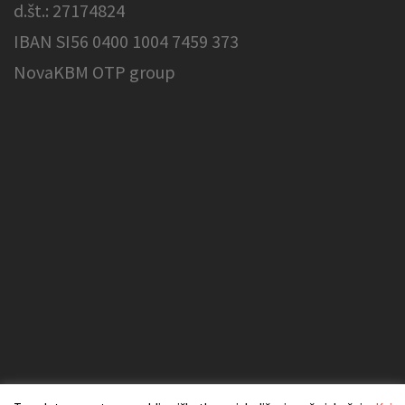
d.št.: 27174824
IBAN SI56 0400 1004 7459 373
NovaKBM OTP group