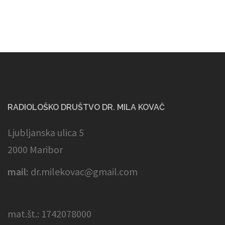
RADIOLOŠKO DRUŠTVO DR. MILA KOVAČ
Ljubljanska ulica 5
2000 Maribor
mail:
dr.milekovac@gmail.com
mat.št.: 1742078000