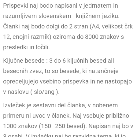
Prispevki naj bodo napisani v jedrnatem in
razumljivem slovenskem knjižnem jeziku.
Članki naj bodo dolgi do 2 stran (A4, velikost črk
12, enojni razmik) oziroma do 8000 znakov s
presledki in ločili.
Ključne besede : 3 do 6 ključnih besed ali
besednih zvez, to so besede, ki natančneje
opredeljujejo vsebino prispevka in ne nastopajo
v naslovu ( slo/ang ).
Izvleček je sestavni del članka, v nobenem
primeru ni uvod v članek. Naj vsebuje približno
1000 znakov (150–250 besed). Napisan naj bo v
3.osebi. V izvlečku naj bo razvidna tema, ki jo