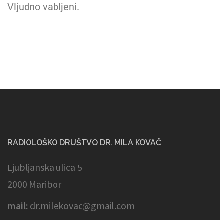
Vljudno vabljeni.
RADIOLOŠKO DRUŠTVO DR. MILA KOVAČ
Ljubljanska ulica 5
2000 Maribor
mail:
dr.milekovac@gmail.com