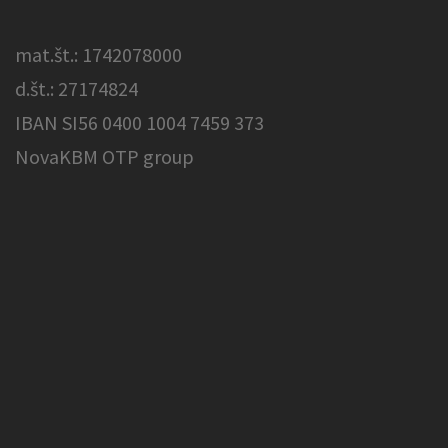
mat.št.: 1742078000
d.št.: 27174824
IBAN SI56 0400 1004 7459 373
NovaKBM OTP group