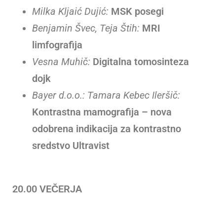
Milka Kljaić Dujić:
MSK posegi
Benjamin Švec, Teja Štih:
MRI
limfografija
Vesna Muhič:
Digitalna tomosinteza
dojk
Bayer d.o.o.: Tamara Kebec Ileršič:
Kontrastna mamografija – nova
odobrena indikacija za kontrastno
sredstvo Ultravist
20.00 VEČERJA