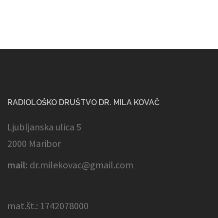
RADIOLOŠKO DRUŠTVO DR. MILA KOVAČ
Ljubljanska ulica 5
2000 Maribor
mail:
dr.milekovac@gmail.com
mat.št.: 1742078000