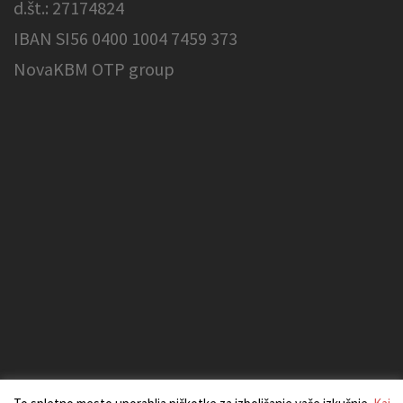
d.št.: 27174824
IBAN SI56 0400 1004 7459 373
NovaKBM OTP group