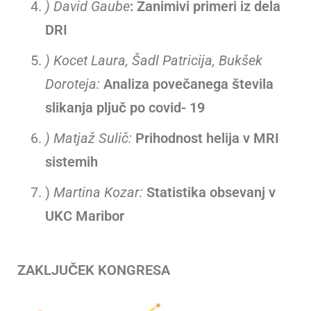
) David Gaube
: Zanimivi primeri iz dela
DRI
)
Kocet Laura, Šadl Patricija, Bukšek
Doroteja:
Analiza povečanega števila
slikanja pljuč po covid- 19
) Matjaž Sulič:
Prihodnost helija v MRI
sistemih
)
Martina Kozar:
Statistika obsevanj v
UKC Maribor
ZAKLJUČEK KONGRESA